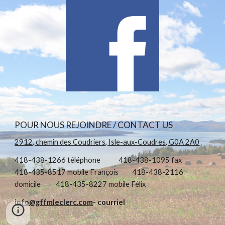
POUR NOUS REJOINDRE / CONTACT US
2912, chemin des Coudriers, Isle-aux-Coudres, G0A 2A0
418-438-1266 téléphone 418-438-1095 fax
418-435-8517 mobile François 418-438-2116
domicile 418-435-8227 mobile Félix
info@gffmleclerc.com
- courriel